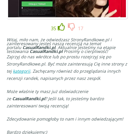
35
17
Witaj, miło nam, że odwiedzasz StronyRandkowe.pl i
zainteresowany jesteś naszą recenzją na temat
portalu
CasualRandki.pl
. Aktualnie jesteśmy na etapie
testowania
CasualRandki.pl
Prosimy o cierpliwość!
Zajrzyj do nas wkrótce lub po prostu rozejrzyj się po
StronyRandkowe.pl. Być może zainteresują Cię inne strony z
tej
kategorii
. Zachęcamy również do przeglądania innych
recenzji randek, napisanych przez nasz zespół.
Może właśnie ty masz już doświadczenie
ze
CasualRandki.pl
? Jeśli tak, to jesteśmy bardzo
zainteresowani twoją recenzją!
Zdecydowanie pomogłoby to nam i innym odwiedzającym!
Bardzo dziękujemy:)