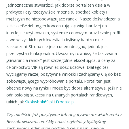
jednoznacznie stwierdzić, jak dobrze portal ten działa w
praktyce i czy rzeczywiście można tu spotkać kobiety i
mężczyzn na niezobowiązujące randki. Nasze doświadczenia
z HeisseBeziehungen koncentrują się więc bardziej na
interfejsie użytkownika, systemie cenowym oraz liczbie profili,
a we wszystkich tych kwestiach byliśmy bardzo mile
zaskoczeni. Strona nie jest cudem designu, jednak jest
przejrzysta i funkcjonalna. Uważamy również, że tak zwana
„Gwarancja randki” jest szczególnie ekscytująca, a ceny za
członkostwo VIP są również dość uczciwe. Dlatego też
wyciągamy raczej pozytywne wnioski i zachęcamy Cię do bez
zobowiązującego wypróbowania portalu. Portal ten jest
obecnie nowy na rynku i może być dobrą alternatywą, jeśli nie
odniosło się sukcesu na uznanych portalach randkowych,
takich jak
Skokwbok69.pl
i
Erodate.pl
.
Czy mieliście już pozytywne lub negatywne doświadczenia z
Bezzobowiazan.com? My i nasi czytelnicy bylibyśmy
zachwyceni, gdybyście podzielili się z nami swoimi