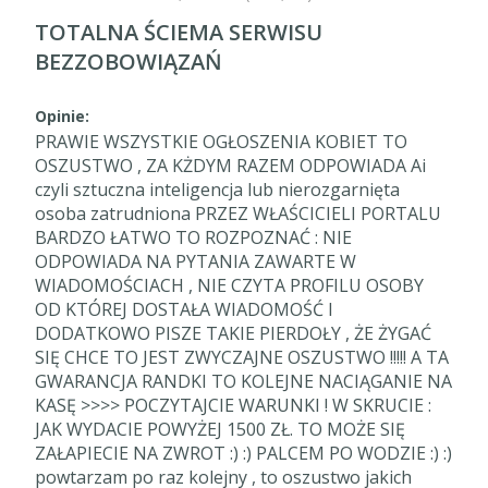
TOTALNA ŚCIEMA SERWISU
BEZZOBOWIĄZAŃ
Opinie:
PRAWIE WSZYSTKIE OGŁOSZENIA KOBIET TO
OSZUSTWO , ZA KŻDYM RAZEM ODPOWIADA Ai
czyli sztuczna inteligencja lub nierozgarnięta
osoba zatrudniona PRZEZ WŁAŚCICIELI PORTALU
BARDZO ŁATWO TO ROZPOZNAĆ : NIE
ODPOWIADA NA PYTANIA ZAWARTE W
WIADOMOŚCIACH , NIE CZYTA PROFILU OSOBY
OD KTÓREJ DOSTAŁA WIADOMOŚĆ I
DODATKOWO PISZE TAKIE PIERDOŁY , ŻE ŻYGAĆ
SIĘ CHCE TO JEST ZWYCZAJNE OSZUSTWO !!!!! A TA
GWARANCJA RANDKI TO KOLEJNE NACIĄGANIE NA
KASĘ >>>> POCZYTAJCIE WARUNKI ! W SKRUCIE :
JAK WYDACIE POWYŻEJ 1500 ZŁ. TO MOŻE SIĘ
ZAŁAPIECIE NA ZWROT :) :) PALCEM PO WODZIE :) :)
powtarzam po raz kolejny , to oszustwo jakich