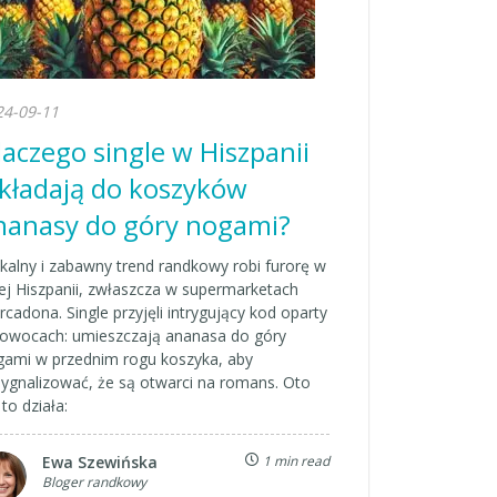
24-09-11
laczego single w Hiszpanii
kładają do koszyków
nanasy do góry nogami?
kalny i zabawny trend randkowy robi furorę w
ej Hiszpanii, zwłaszcza w supermarketach
cadona. Single przyjęli intrygujący kod oparty
 owocach: umieszczają ananasa do góry
gami w przednim rogu koszyka, aby
ygnalizować, że są otwarci na romans. Oto
 to działa:
Ewa Szewińska
1 min read
Bloger randkowy