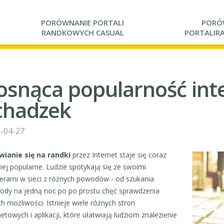
PORÓWNANIE PORTALI
PORÓ
RANDKOWYCH CASUAL
PORTALI
R
osnąca popularność in
chadzek
-04-27
ianie się na randki
przez Internet staje się coraz
iej popularne. Ludzie spotykają się ze swoimi
erami w sieci z różnych powodów - od szukania
ody na jedną noc po po prostu chęć sprawdzenia
h możliwości. Istnieje wiele różnych stron
netowych i aplikacji, które ułatwiają ludziom znalezienie