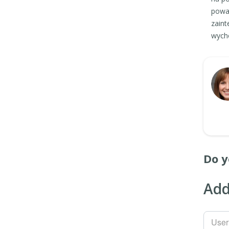
poważ
zaint
wycho
Do y
Add
Use