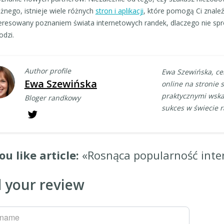
nego, istnieje wiele różnych
stron i aplikacji
, które pomogą Ci znale
eresowany poznaniem świata internetowych randek, dlaczego nie sp
dzi.
Author profile
Ewa Szewińska, ce
Ewa Szewińska
online na stronie 
praktycznymi wska
Bloger randkowy
sukces w świecie 
ou like article:
«Rosnąca popularność inte
 your review
rname