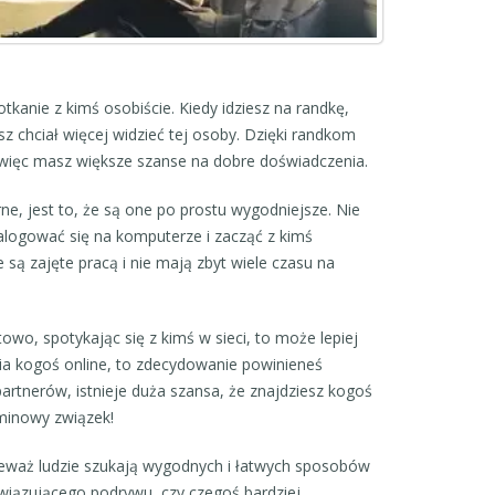
potkanie z kimś osobiście. Kiedy idziesz na randkę,
sz chciał więcej widzieć tej osoby. Dzięki randkom
 więc masz większe szanse na dobre doświadczenia.
ne, jest to, że są one po prostu wygodniejsze. Nie
alogować się na komputerze i zacząć z kimś
 są zajęte pracą i nie mają zbyt wiele czasu na
rtowo, spotykając się z kimś w sieci, to może lepiej
nia kogoś online, to zdecydowanie powinieneś
artnerów, istnieje duża szansa, że znajdziesz kogoś
rminowy związek!
onieważ ludzie szukają wygodnych i łatwych sposobów
wiązującego podrywu, czy czegoś bardziej