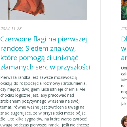
2024-11-28
20
Czerwone flagi na pierwszej
D
randce: Siedem znaków,
w
które pomogą ci uniknąć
a
złamanych serc w przyszłości
Uni
cał
Pierwsza randka jest zawsze możliwością -
Mer
okazją do rozpoczęcia rozmowy i zrozumienia,
na
czy między dwojgiem ludzi istnieje chemia. Ale
no
chociaż logiczne jest, aby pracować nad
zas
zrobieniem pozytywnego wrażenia na swój
jak
temat, równie ważne jest zwrócenie uwagi na
znaki sugerujące, że w przyszłości może pójść
źle. Oto kilka sygnałów, na które warto zwrócić
uwagę podczas pierwszej randki, jeśli nie chcesz