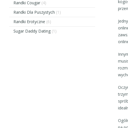
kogoś
Randki Cougar
(4)
przem
Randki Dla Puszystych
(1)
Jedny
Randki Erotyczne
(6)
onlin
Sugar Daddy Dating
(1)
zawsz
onlin
Innym
musis
rozma
wycho
Oczyw
trzym
sprób
ideal
Ogóln
na po