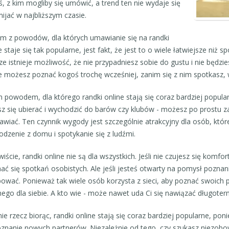
, z kim mogliby się umówić, a trend ten nie wydaje się
ijać w najbliższym czasie.
m z powodów, dla których umawianie się na randki
e staje się tak popularne, jest fakt, że jest to o wiele łatwiejsze niż s
e istnieje możliwość, że nie przypadniesz sobie do gustu i nie będzie
e możesz poznać kogoś trochę wcześniej, zanim się z nim spotkasz,
 powodem, dla którego randki online stają się coraz bardziej popular
z się ubierać i wychodzić do barów czy klubów - możesz po prostu z
wiać. Ten czynnik wygody jest szczególnie atrakcyjny dla osób, które
dzenie z domu i spotykanie się z ludźmi.
iście, randki online nie są dla wszystkich. Jeśli nie czujesz się komfo
ać się spotkań osobistych. Ale jeśli jesteś otwarty na pomysł pozna
ować. Ponieważ tak wiele osób korzysta z sieci, aby poznać swoich p
nego dla siebie. A kto wie - może nawet uda Ci się nawiązać długote
ie rzecz biorąc, randki online stają się coraz bardziej popularne, p
znanie nowych partnerów. Niezależnie od tego, czy szukasz niezobo