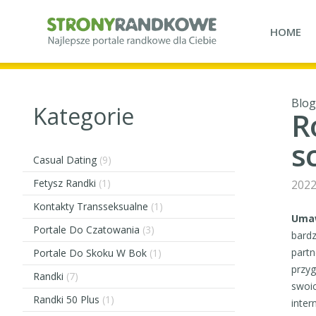
HOME
Blog
Kategorie
R
s
Casual Dating
(9)
Fetysz Randki
(1)
2022
Kontakty Transseksualne
(1)
Umaw
Portale Do Czatowania
(3)
bardz
partn
Portale Do Skoku W Bok
(1)
przyg
Randki
(7)
swoic
Randki 50 Plus
(1)
inter