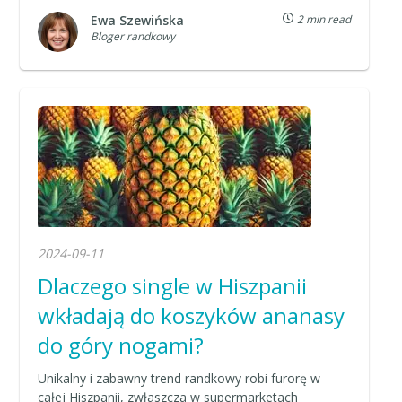
Ewa Szewińska
2 min read
Bloger randkowy
2024-09-11
Dlaczego single w Hiszpanii
wkładają do koszyków ananasy
do góry nogami?
Unikalny i zabawny trend randkowy robi furorę w
całej Hiszpanii, zwłaszcza w supermarketach