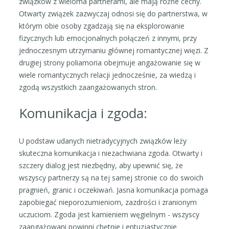
związków z wieloma partnerami, ale mają różne cechy.
Otwarty związek zazwyczaj odnosi się do partnerstwa, w
którym obie osoby zgadzają się na eksplorowanie
fizycznych lub emocjonalnych połączeń z innymi, przy
jednoczesnym utrzymaniu głównej romantycznej więzi. Z
drugiej strony poliamoria obejmuje angażowanie się w
wiele romantycznych relacji jednocześnie, za wiedzą i
zgodą wszystkich zaangażowanych stron.
Komunikacja i zgoda:
U podstaw udanych nietradycyjnych związków leży
skuteczna komunikacja i niezachwiana zgoda. Otwarty i
szczery dialog jest niezbędny, aby upewnić się, że
wszyscy partnerzy są na tej samej stronie co do swoich
pragnień, granic i oczekiwań. Jasna komunikacja pomaga
zapobiegać nieporozumieniom, zazdrości i zranionym
uczuciom. Zgoda jest kamieniem węgielnym - wszyscy
zaangażowani powinni chętnie i entuzjastycznie