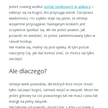
Jesteś cruising wzdłuż
portali randkowych & aplikacji,
i
natknąć się na kogoś, kto przyciąga wzrok. Zaczynasz
wiadomości, i to szybko staje się jasne, że istnieje
wzajemne przyciąganie. Następnym krokiem jest
oczywiście spotkać się, ale nie jesteś pewien, jak
pozwolić im wiedzieć, że jesteś zainteresowany tylko w
casual hookup.
Nie martw się, mamy cię pod opieką. W tym poście
nauczymy Cię, jak dać komuś znać, że chcesz się tylko
zaczepić.
Ale dlaczego?
Istnieje wiele powodów, dla których ktoś może chcieć
tylko zaczepić kogoś, zamiast wejść w związek. Może nie
jesteś gotowy na coś poważnego lub nie masz czasu lub
energii na pełny związek.
Niezależnie od powodu, musisz być z góry i uczciwie o