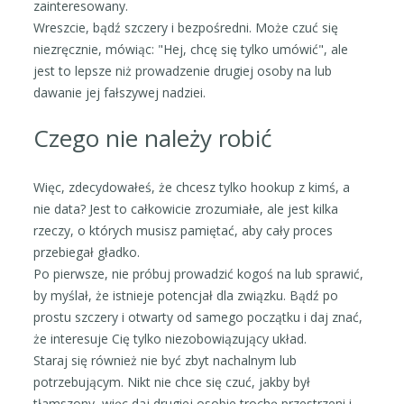
zainteresowany.
Wreszcie, bądź szczery i bezpośredni. Może czuć się
niezręcznie, mówiąc: "Hej, chcę się tylko umówić", ale
jest to lepsze niż prowadzenie drugiej osoby na lub
dawanie jej fałszywej nadziei.
Czego nie należy robić
Więc, zdecydowałeś, że chcesz tylko hookup z kimś, a
nie data? Jest to całkowicie zrozumiałe, ale jest kilka
rzeczy, o których musisz pamiętać, aby cały proces
przebiegał gładko.
Po pierwsze, nie próbuj prowadzić kogoś na lub sprawić,
by myślał, że istnieje potencjał dla związku. Bądź po
prostu szczery i otwarty od samego początku i daj znać,
że interesuje Cię tylko niezobowiązujący układ.
Staraj się również nie być zbyt nachalnym lub
potrzebującym. Nikt nie chce się czuć, jakby był
tłamszony, więc daj drugiej osobie trochę przestrzeni i