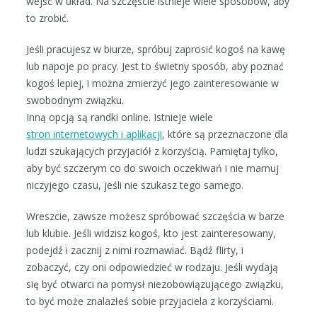
wejść w układ. Na szczęście istnieje wiele sposobów, aby
to zrobić.
Jeśli pracujesz w biurze, spróbuj zaprosić kogoś na kawę
lub napoje po pracy. Jest to świetny sposób, aby poznać
kogoś lepiej, i można zmierzyć jego zainteresowanie w
swobodnym związku.
Inną opcją są randki online. Istnieje wiele
stron internetowych i aplikacji
, które są przeznaczone dla
ludzi szukających przyjaciół z korzyścią. Pamiętaj tylko,
aby być szczerym co do swoich oczekiwań i nie marnuj
niczyjego czasu, jeśli nie szukasz tego samego.
Wreszcie, zawsze możesz spróbować szczęścia w barze
lub klubie. Jeśli widzisz kogoś, kto jest zainteresowany,
podejdź i zacznij z nimi rozmawiać. Bądź flirty, i
zobaczyć, czy oni odpowiedzieć w rodzaju. Jeśli wydają
się być otwarci na pomysł niezobowiązującego związku,
to być może znalazłeś sobie przyjaciela z korzyściami.