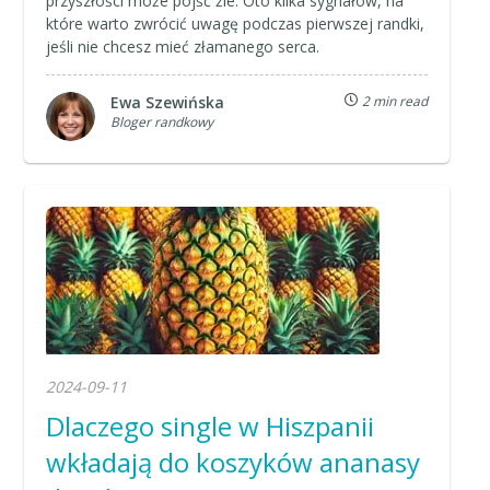
przyszłości może pójść źle. Oto kilka sygnałów, na
które warto zwrócić uwagę podczas pierwszej randki,
jeśli nie chcesz mieć złamanego serca.
Ewa Szewińska
2 min read
Bloger randkowy
2024-09-11
Dlaczego single w Hiszpanii
wkładają do koszyków ananasy